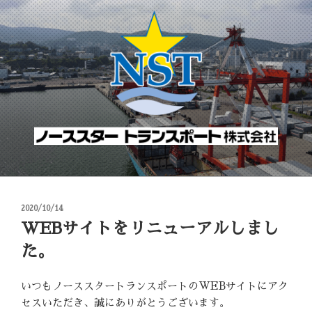
コ
ン
テ
ン
ツ
へ
ス
キ
ッ
プ
投
2020/10/14
稿
WEBサイトをリニューアルしまし
日:
た。
いつもノーススタートランスポートのWEBサイトにアク
セスいただき、誠にありがとうございます。