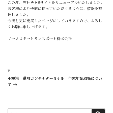
この度、当社WEBサイトをリニューアルいたしました。
お客様により快適に使っていただけるように、情報を整
理しました。
今後も更に充実したページにしていきますので、よろし
くお願い申し上げます。
ノーススタートランスポート株式会社
投
稿
次
次
ナ
の
小樽港 港町コンテナターミナル 年末年始取扱につい
ビ
投
て
稿
ゲ
ー
シ
ョ
検
検