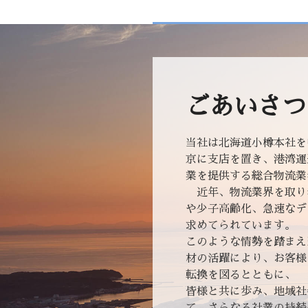
ごあいさつ
当社は北海道小樽本社を
京に支店を置き、港湾運
業を提供する総合物流業
近年、物流業界を取り
や少子高齢化、急速なデ
求めてられています。
このような情勢を踏まえ
材の活躍により、お客様
転換を図るとともに、
皆様と共に歩み、地域社
て、さらなる社業の持続