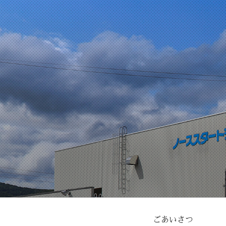
コ
ン
テ
ン
ツ
へ
ス
キ
ッ
プ
ごあいさつ