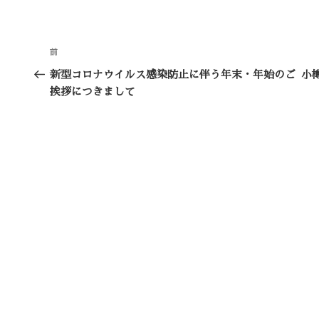
投
前
前
稿
の
新型コロナウイルス感染防止に伴う年末・年始のご
小
投
挨拶につきまして
ナ
稿
ビ
ゲ
ー
シ
ョ
ン