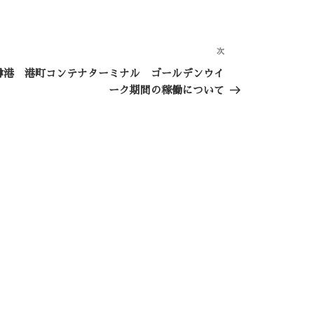
次
次
の
樽港 港町コンテナターミナル ゴールデンウイ
投
ーク期間の稼働について
稿